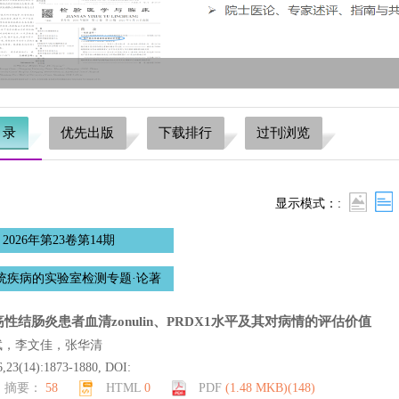
目录
优先出版
下载排行
过刊浏览
显示模式：:
2026年第23卷第14期
统疾病的实验室检测专题·论著
疡性结肠炎患者血清zonulin、PRDX1水平及其对病情的评估价值
斌，李文佳，张华清
6,23(14):1873-1880, DOI:
摘要：
58
HTML
0
PDF
(1.48 MKB)(
148
)