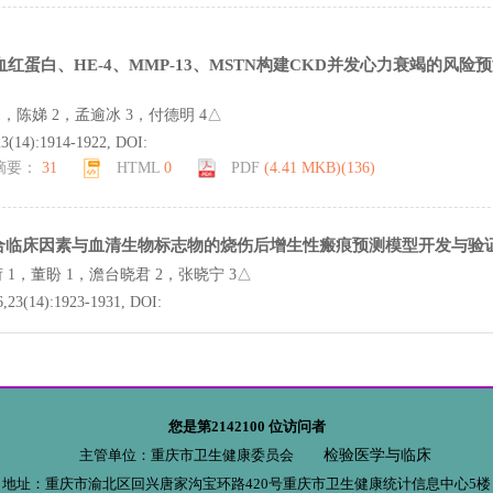
血红蛋白、HE-4、MMP-13、MSTN构建CKD并发心力衰竭的风险
1，陈娣 2，孟逾冰 3，付德明 4△
23(14):1914-1922, DOI:
摘要：
31
HTML
0
PDF
(4.41 MKB)(
136
)
合临床因素与血清生物标志物的烧伤后增生性瘢痕预测模型开发与验
 1，董盼 1，澹台晓君 2，张晓宁 3△
6,23(14):1923-1931, DOI:
摘要：
20
HTML
0
PDF
(3.55 MKB)(
123
)
KK-3、KIM-1、Netrin-1联合检测在2型糖尿病肾病早期诊断及
您是第
2142100
位访问者
值
主管单位：重庆市卫生健康委员会
检验医学与临床
，雒娟 △，王青青，梁赵云，高海燕
地址：重庆市渝北区回兴唐家沟宝环路420号重庆市卫生健康统计信息中心5楼