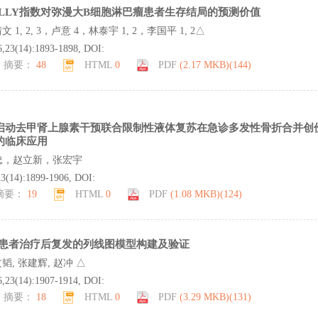
ALLY指数对弥漫大B细胞淋巴瘤患者生存结局的预测价值
文 1
,
2
,
3，卢意 4，林泰宇 1
,
2，李国平 1
,
2△
6,23(14):1893-1898, DOI:
摘要：
48
HTML
0
PDF
(2.17 MKB)(
144
)
启动去甲肾上腺素干预联合限制性液体复苏在急诊多发性骨折合并创
的临床应用
忠，赵立新，张宏宇
23(14):1899-1906, DOI:
摘要：
19
HTML
0
PDF
(1.08 MKB)(
124
)
R患者治疗后复发的列线图模型构建及验证
文韬
,
张建辉
,
赵冲 △
6,23(14):1907-1914, DOI:
摘要：
18
HTML
0
PDF
(3.29 MKB)(
131
)