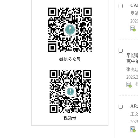
C
罗清
202
早期
微信公众号
克中
张克
2026,
A
王
视频号
202