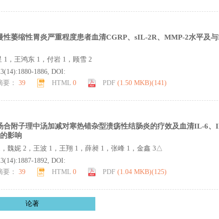
慢性萎缩性胃炎严重程度患者血清CGRP、sIL-2R、MMP-2水平及
 1，王鸿东 1，付岩 1，顾雪 2
23(14):1880-1886, DOI:
摘要：
39
HTML
0
PDF
(1.50 MKB)(
141
)
汤合附子理中汤加减对寒热错杂型溃疡性结肠炎的疗效及血清IL-6、IL-
平的影响
1，魏妮 2，王波 1，王翔 1，薛昶 1，张峰 1，金鑫 3△
23(14):1887-1892, DOI:
摘要：
39
HTML
0
PDF
(1.04 MKB)(
125
)
论著