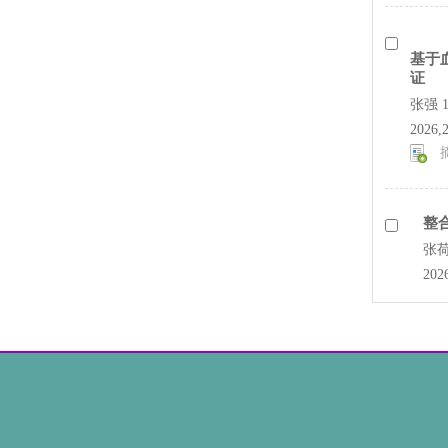
基于
证
张强 
2026,
整
张荷
202
尿液D
床价
张琼