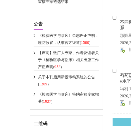
审稿专家遴选结果
不同
公告
系
《检验医学与临床》杂志严正声明：
那振星
谨防假冒，认准官方渠道​(
1500
)
2026,
【声明】致广大专家、作者及读者关
于《检验医学与临床》相关出版工作
严正声明(
953
)
芍药
关于本刊启用新投审稿系统的公告
α水
(
1209
)
冯利 
《检验医学与临床》特约审稿专家招
2026,
募(
1037
)
二维码