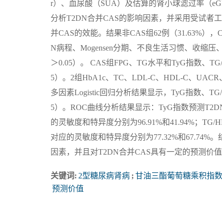
r）、血尿酸（SUA）及估算的肾小球滤过率（eGFR
分析T2DN合并CAS的影响因素，并采用受试者工作
并CAS的效能。结果非CAS组62例（31.63%），C
N病程、Mogensen分期、不良生活习惯、收
＞0.05）。 CAS组FPG、TG水平和TyG指数、
5）。2组HbA1c、TC、LDL-C、HDL-C、UA
多因素Logistic回归分析结果显示，TyG指数、T
5）。ROC曲线分析结果显示：TyG指数预测T2DN 合
的灵敏度和特异度分别为96.91%和41.94%；TG/HDL
对应的灵敏度和特异度分别为77.32%和67.74%。
因素，并且对T2DN合并CAS具有一定的预测价
关键词:
2型糖尿病肾病
;
甘油三酯葡萄糖乘积指
预测价值