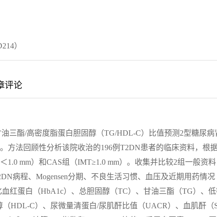
214）
章评论
三酯/高密度脂蛋白胆固醇（TG/HDL-C）比值预测2型糖尿病
值。方法回顾性分析该院收治的196例T2DN患者的临床资料，根
.0 mm）和CAS组（IMT≥1.0 mm）。收集并比较2组一般资料
2DN病程、Mogensen分期、不良生活习惯、血压及近期用药情况
血红蛋白（HbA1c）、总胆固醇（TC）、甘油三酯（TG）、低
（HDL-C）、尿微量清蛋白/尿肌酐比值（UACR）、血肌酐（S