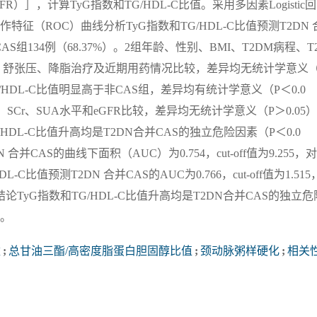
）］，计算TyG指数和TG/HDL-C比值。采用多因素Logistic
特征（ROC）曲线分析TyG指数和TG/HDL-C比值预测T2DN 
AS组134例（68.37%）。2组年龄、性别、BMI、T2DM病程、T
缩压、舒张压、降脂治疗及近期用药情况比较，差异均无统计学意义（
TG/HDL-C比值明显高于非CAS组，差异均有统计学意义（P＜0.0
CR、SCr、SUA水平和eGFR比较，差异均无统计学意义（P＞0.05
G/HDL-C比值升高均是T2DN合并CAS的独立危险因素（P＜0.0
并CAS的曲线下面积（AUC）为0.754，cut-off值为9.255，
-C比值预测T2DN 合并CAS的AUC为0.766，cut-off值为1.515
结论TyG指数和TG/HDL-C比值升高均是T2DN合并CAS的独立危
值。
数
;
总甘油三酯/高密度脂蛋白胆固醇比值
;
颈动脉粥样硬化
;
相关