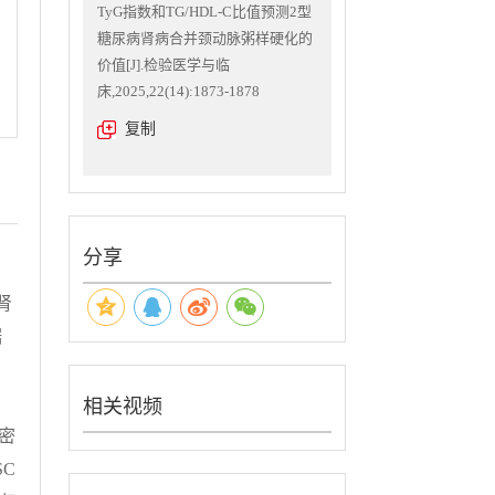
TyG指数和TG/HDL-C比值预测2型
糖尿病肾病合并颈动脉粥样硬化的
价值[J].检验医学与临
床,2025,22(14):1873-1878
复制
分享
肾
据
相关视频
密
C