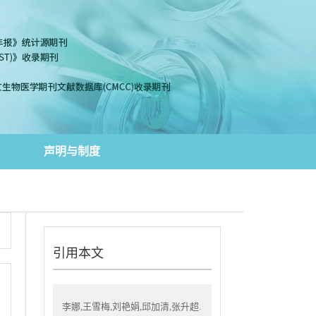
声明与制度
引用本文
李娜,王雪梅,刘艳娟,邱加清,张升超.