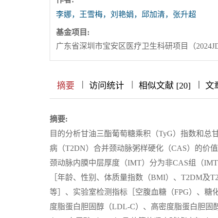
李娜，王雪梅，刘艳娟，邱加清，张升超
基金项目:
广东省深圳市宝安区医疗卫生科研项目（2024JD
|
|
|
|
|
|
|
摘要
访问统计
相似文献 [20]
文
摘要:
目的分析甘油三酯葡萄糖乘积（TyG）指数和总甘油
病（T2DN）合并颈动脉粥样硬化（CAS）的价
颈动脉内膜中层厚度（IMT）分为非CAS组（IMT＜1
［年龄、性别、体质量指数（BMI）、T2DM及T
等］、实验室检测指标［空腹血糖（FPG）、糖化
度脂蛋白胆固醇（LDL-C）、高密度脂蛋白胆固醇