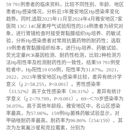
59 791例患者的临床资料，比较不同性别、年龄、地区
患者Hp感染情况，分析近3年雅安地区Hp感染率变化
趋势。同时,选取2023年11月至2024年4月雅安地区7家
医院 13C/ 14C尿素呼气试验阳性的214例患者为研究对
象，进行胃镜检查时接受胃黏膜组织Hp培养、药敏试
验，分析Hp感染患者对常用抗菌药物的耐药性；选取
19例患者胃黏膜组织标本，进行Hp培养、药敏试验、
荧光定量PCR基因检测、耐药性检测，比较2种检测方
法Hp阳性率及检测耐药性的一致性。结果59 791例受
检者中，Hp阳性19 058例，阳性率为31.87%。2021、
2022、2023年雅安地区Hp感染率比较，差异有统计学
意义（χ 2=58.255，P<0.001）。男性感染率
（33.52%）高于女性感染率（30.31%），差异有统计
学意义（χ 2=70.709，P<0.001）。60~＜70岁感染率为
36.05%，高于其他年龄段。雅安地区中，名山区感染
率最高，为57.06%。159例Hp菌株药敏试验显示，对
甲硝唑耐药率最高，耐药率为96.86%（154/159）、其
次为左氧氟沙星和克拉霉素，分别为