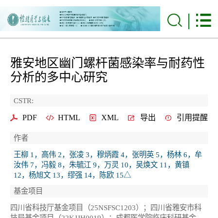
雅安地区幽门螺杆菌感染率与耐药性
分析的多中心研究
CSTR:
PDF
HTML
XML
导出
引用提醒
作者
王柳 1，高伟 2，张凌 3，穆炳霞 4，张明英 5，杨林 6，牟
汝伟 7，冯毅 8，朱毓江 9，万灵 10，吴焕文 11，黄镇
12，杨旭文 13，缪强 14，陈欧 15△
基金项目
四川省科技厅基金项目（25NSFSC1203）；四川省雅安市科
技局基金项目（22KJJH0019）；成都医学院临床科研基金