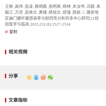
王柳 ,高伟 ,张凌 ,穆炳霞 ,张明英 ,杨林 ,牟汝伟 ,冯毅 ,朱
毓江 ,万灵 ,吴焕文 ,黄镇 ,杨旭文 ,缪强 ,陈欧 △.雅安地
区幽门螺杆菌感染率与耐药性分析的多中心研究[J].检
验医学与临床,2025,22(18):2527-2534
复制
相关视频
分享
文章指标