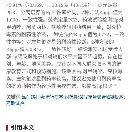
45.91%（73/159）、30.19%（48/159）。荧光定量
PCR、分离培养的Hp阳性率相同，2种方法Kappa值为
1.000，一致性强。荧光定量PCR、药敏试验检测Hp对
甲硝唑、阿莫西林、呋喃唑酮耐药结果一致；对克拉
霉素的耐药性诊断，2种方法的Kappa值为0.732，一致
性中等；对左氧氟沙星的耐药性诊断，2种方法的
Kappa值为0.842，一致性较好。 结论雅安地区受检人
群Hp感染率处于相对较低水平并呈下降趋势，存在性
别、年龄、地区差异。应针对不同人群采取不同的健
康教育方式和预防措施。该地区Hp对甲硝唑、克拉霉
素、左氧氟沙星耐药率较高，建议避免使用耐药率高
的抗菌药物作为经验性治疗首选，以提高Hp根除率。
关键词:
幽门螺杆菌
;
流行病学
;
耐药性
;
荧光定量聚合酶链反应
;
药敏试验
引用本文