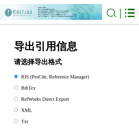
导出引用信息
请选择导出格式
RIS (ProCite, Reference Manager)
BibTex
RefWorks Direct Export
XML
Txt