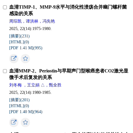
血清TIMP-1、MMP-9水平与消化性溃疡合并幽门螺杆菌
感染的关系
周琮凯，谭洪林，冯先艳
2025, 22(14):1975-1980.
[摘要](
231
)
[HTML](
0
)
[PDF 1.41 M](
995
)
血清MMP-2、Periostin与早期声门型喉癌患者CO2激光显
微手术后复发的关系
刘冬梅 ，王立娟 △，甄全胜
2025, 22(14):1980-1985.
[摘要](
201
)
[HTML](
0
)
[PDF 1.40 M](
964
)