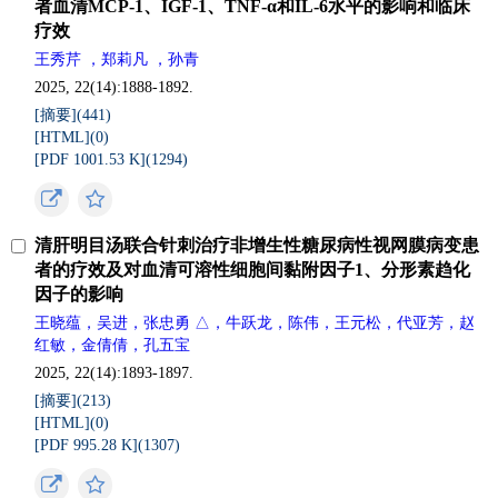
者血清MCP-1、IGF-1、TNF-α和IL-6水平的影响和临床
疗效
王秀芹 ，郑莉凡 ，孙青
2025, 22(14):1888-1892.
[摘要](
441
)
[HTML](
0
)
[PDF 1001.53 K](
1294
)
清肝明目汤联合针刺治疗非增生性糖尿病性视网膜病变患
者的疗效及对血清可溶性细胞间黏附因子1、分形素趋化
因子的影响
王晓蕴，吴进，张忠勇 △，牛跃龙，陈伟，王元松，代亚芳，赵
红敏，金倩倩，孔五宝
2025, 22(14):1893-1897.
[摘要](
213
)
[HTML](
0
)
[PDF 995.28 K](
1307
)