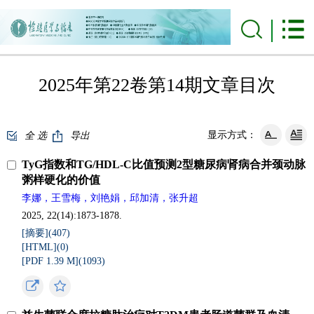
2025年第22卷第14期文章目次
显示方式：
全 选
导出
TyG指数和TG/HDL-C比值预测2型糖尿病肾病合并颈动脉
粥样硬化的价值
李娜，王雪梅，刘艳娟，邱加清，张升超
2025, 22(14):1873-1878.
[摘要](
407
)
[HTML](
0
)
[PDF 1.39 M](
1093
)