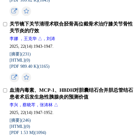
[PDF 999.02 K](
1045
)
关节镜下关节清理术联合胫骨高位截骨术治疗膝关节骨性
关节炎的疗效
李娜 ，王克华 △，刘涛
2025, 22(14):1943-1947.
[摘要](
231
)
[HTML](
0
)
[PDF 989.40 K](
1165
)
血清内毒素、MCP-1、HBDH对胆囊结石合并胆总管结石
患者术后发生急性胰腺炎的预测价值
李兴，蔡晓芩，张涛林 △
2025, 22(14):1947-1952.
[摘要](
246
)
[HTML](
0
)
[PDF 1.53 M](
1094
)