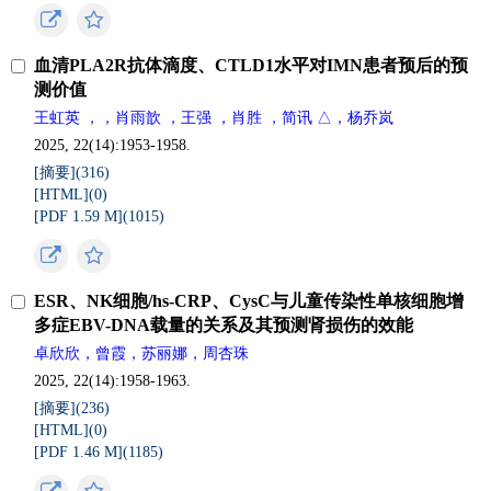
血清PLA2R抗体滴度、CTLD1水平对IMN患者预后的预
测价值
王虹英 ，，肖雨歆 ，王强 ，肖胜 ，简讯 △，杨乔岚
2025, 22(14):1953-1958.
[摘要](
316
)
[HTML](
0
)
[PDF 1.59 M](
1015
)
ESR、NK细胞/hs-CRP、CysC与儿童传染性单核细胞增
多症EBV-DNA载量的关系及其预测肾损伤的效能
卓欣欣，曾霞，苏丽娜，周杏珠
2025, 22(14):1958-1963.
[摘要](
236
)
[HTML](
0
)
[PDF 1.46 M](
1185
)