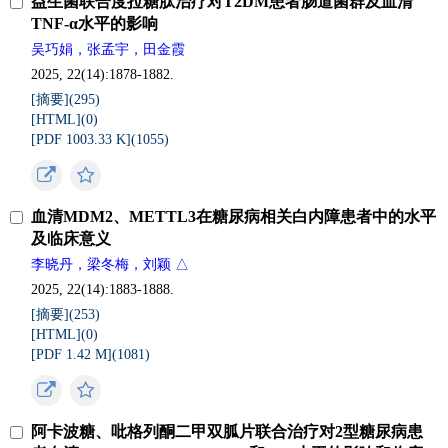
益生菌联合度拉糖肽治疗对T2DM患者肠道菌群及血清
TNF-α水平的影响
吴巧娟，张孟宇，田金霞
2025, 22(14):1878-1882.
[摘要](
295
)
[HTML](
0
)
[PDF 1003.33 K](
1055
)
血清MDM2、METTL3在糖尿病相关白内障患者中的水平
及临床意义
李晓丹，梁冬梅，刘颖 △
2025, 22(14):1883-1888.
[摘要](
253
)
[HTML](
0
)
[PDF 1.42 M](
1081
)
阿卡波糖、吡格列酮二甲双胍片联合治疗对2型糖尿病患