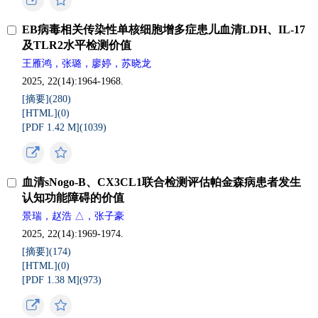
EB病毒相关传染性单核细胞增多症患儿血清LDH、IL-17
及TLR2水平检测价值
王雁鸿，张璐，廖婷，苏晓龙
2025, 22(14):1964-1968.
[摘要](
280
)
[HTML](
0
)
[PDF 1.42 M](
1039
)
血清sNogo-B、CX3CL1联合检测评估帕金森病患者发生
认知功能障碍的价值
景瑞，赵浩 △，张子豪
2025, 22(14):1969-1974.
[摘要](
174
)
[HTML](
0
)
[PDF 1.38 M](
973
)