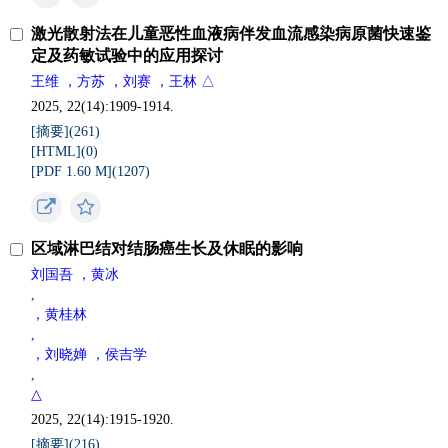
激光散射法在儿童恶性血液病伴发血流感染病原菌快速鉴
定及药敏试验中的应用探讨
王维 ，方苏 ，刘赛 ，王林 △
2025, 22(14):1909-1914.
[摘要](
261
)
[HTML](
0
)
[PDF 1.60 M](
1207
)
区域淋巴结对结肠癌生长及休眠的影响
刘国吾 ，黄冰
,
，黄桂林
,
，刘晓婵 ，侯吉学
,
△
2025, 22(14):1915-1920.
[摘要](
216
)