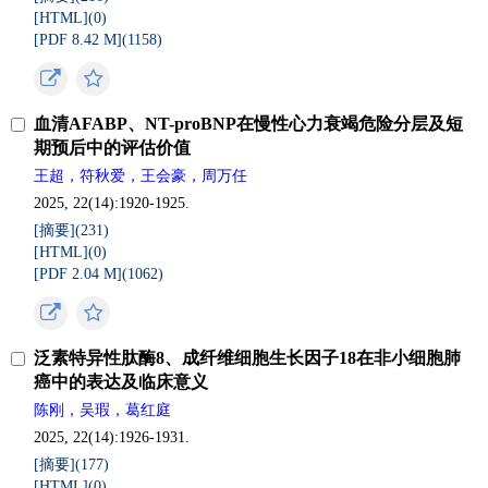
[HTML](
0
)
[PDF 8.42 M](
1158
)
血清AFABP、NT-proBNP在慢性心力衰竭危险分层及短
期预后中的评估价值
王超，符秋爱，王会豪，周万任
2025, 22(14):1920-1925.
[摘要](
231
)
[HTML](
0
)
[PDF 2.04 M](
1062
)
泛素特异性肽酶8、成纤维细胞生长因子18在非小细胞肺
癌中的表达及临床意义
陈刚，吴瑕，葛红庭
2025, 22(14):1926-1931.
[摘要](
177
)
[HTML](
0
)