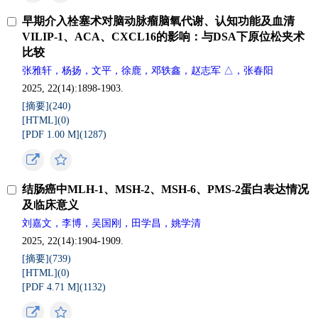
早期介入栓塞术对脑动脉瘤脑氧代谢、认知功能及血清
VILIP-1、ACA、CXCL16的影响：与DSA下原位松夹术
比较
张雅轩，杨扬，文平，徐鹿，邓轶鑫，赵志军 △，张春阳
2025, 22(14):1898-1903.
[摘要](
240
)
[HTML](
0
)
[PDF 1.00 M](
1287
)
结肠癌中MLH-1、MSH-2、MSH-6、PMS-2蛋白表达情况
及临床意义
刘嘉文，李博，吴国刚，田学昌，姚学清
2025, 22(14):1904-1909.
[摘要](
739
)
[HTML](
0
)
[PDF 4.71 M](
1132
)