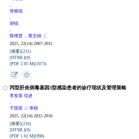
,
张铭锐
,
胡锐
,
陈维贤 ，黄文娟 △
2025, 22(14):2007-2011.
[摘要](
231
)
[HTML](
0
)
[PDF 2.05 M](
1073
)
丙型肝炎病毒基因3型感染患者的诊疗现状及管理策略
李发英 综述
,
于国英 △ 审校
2025, 22(14):2011-2016.
[摘要](
216
)
[HTML](
0
)
[PDF 1.02 M](
998
)