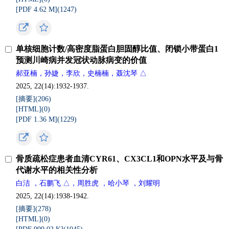
[PDF 4.62 M](
1247
)
单核细胞计数/高密度脂蛋白胆固醇比值、闭锁小带蛋白1
预测川崎病并发冠状动脉病变的价值
郝亚楠，孙婕，李欣，史楠楠，聂沈琴 △
2025, 22(14):1932-1937.
[摘要](
206
)
[HTML](
0
)
[PDF 1.36 M](
1229
)
骨质疏松症患者血清CYR61、CX3CL1和OPN水平及与骨
代谢水平的相关性分析
白洁 ，石鹏飞 △，周胜虎 ，哈小琴 ，刘耀明
2025, 22(14):1938-1942.
[摘要](
278
)
[HTML](
0
)