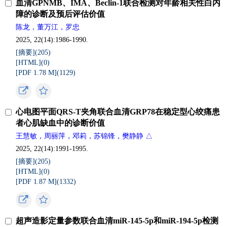
血清GPNMB、IMA、Beclin-1联合检测对年龄相关性白内
障的诊断及预后评估价值
陈龙，董万江，罗忠
2025, 22(14):1986-1990.
[摘要](
205
)
[HTML](
0
)
[PDF 1.78 M](
1129
)
心电图平面QRS-T夹角联合血清GRP78在稳定型心绞痛患
者心肌缺血中的诊断价值
王慧敏，周丽萍，邓莉，苏锦锋，樊静静 △
2025, 22(14):1991-1995.
[摘要](
205
)
[HTML](
0
)
[PDF 1.87 M](
1332
)
超声造影定量参数联合血清miR-145-5p和miR-194-5p检测