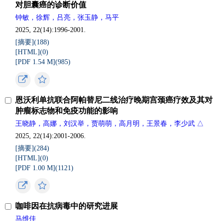
对胆囊癌的诊断价值
钟敏，徐辉，吕亮，张玉静，马平
2025, 22(14):1996-2001.
[摘要](
188
)
[HTML](
0
)
[PDF 1.54 M](
985
)
恩沃利单抗联合阿帕替尼二线治疗晚期宫颈癌疗效及其对
肿瘤标志物和免疫功能的影响
王晓静，高娜，刘汉举，贾萌萌，高月明，王景春，李少武 △
2025, 22(14):2001-2006.
[摘要](
284
)
[HTML](
0
)
[PDF 1.00 M](
1121
)
咖啡因在抗病毒中的研究进展
马维佳